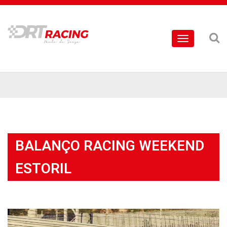
Toggle
navigation
BALANÇO RACING WEEKEND
ESTORIL
Noticia
//
26 Abril, 2016