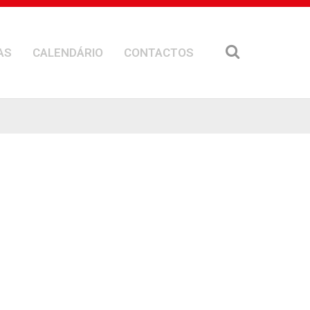
AS
CALENDÁRIO
CONTACTOS
Galeria
//
31 Outubro, 2017