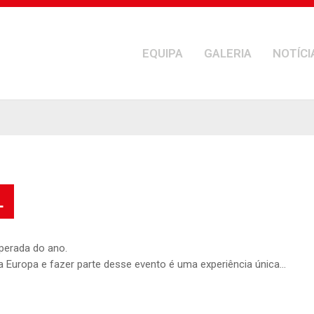
EQUIPA
GALERIA
NOTÍCI
L
sperada do ano.
 a Europa e fazer parte desse evento é uma experiência única…