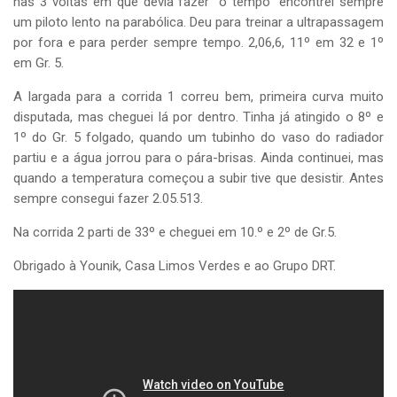
nas 3 voltas em que devia fazer “o tempo” encontrei sempre
um piloto lento na parabólica. Deu para treinar a ultrapassagem
po
r fora e para perder sempre tempo. 2,06,6, 11º em 32 e 1º
em Gr. 5.
A largada para a corrida 1 correu bem, primeira curva muito
disputada, mas cheguei lá por dentro. Tinha já atingido o 8º e
1º do Gr. 5 folgado, quando um tubinho do vaso do radiador
partiu e a água jorrou para o pára-brisas. Ainda continuei, mas
quando a temperatura começou a subir tive que desistir. Antes
sempre consegui fazer 2.05.513.
Na corrida 2 parti de 33º e cheguei em 10.º e 2º de Gr.5.
Obrigado à
Younik
,
Casa Limos Verdes
e ao
Grupo DRT
.