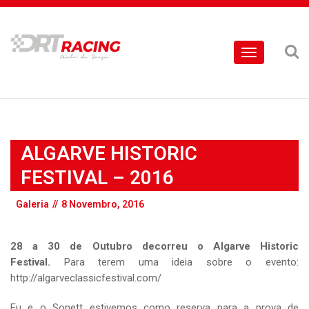
Toggle
navigation
ALGARVE HISTORIC
FESTIVAL – 2016
Galeria
//
8 Novembro, 2016
28 a 30 de Outubro decorreu o Algarve Historic
Festival.
Para terem uma ideia sobre o evento:
http://algarveclassicfestival.com/
Eu e o Sonett estivemos como reserva para a prova de