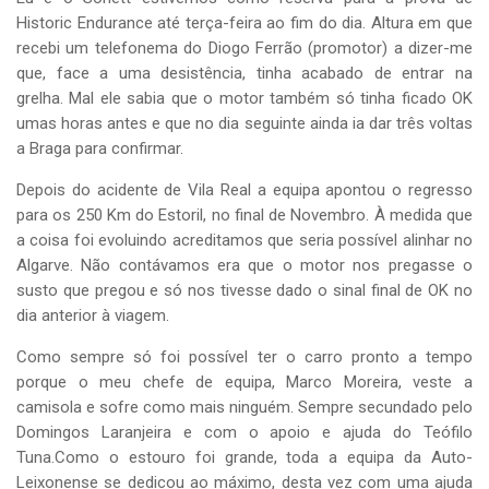
Historic Endurance até terça-feira ao fim do dia. Altura em que
recebi um telefonema do Diogo Ferrão (promotor) a dizer-me
que, face a uma desistência, tinha acabado de entrar na
grelha. Mal ele sabia que o motor também só tinha ficado OK
umas horas antes e que no dia seguinte ainda ia dar três voltas
a Braga para confirmar.
Depois do acidente de Vila Real a equipa apontou o regresso
para os 250 Km do Estoril, no final de Novembro. À medida que
a coisa foi evoluindo acreditamos que seria possível alinhar no
Algarve. Não contávamos era que o motor nos pregasse o
susto que pregou e só nos tivesse dado o sinal final de OK no
dia anterior à viagem.
Como sempre só foi possível ter o carro pronto a tempo
porque o meu chefe de equipa, Marco Moreira, veste a
camisola e sofre como mais ninguém. Sempre secundado pelo
Domingos Laranjeira e com o apoio e ajuda do Teófilo
Tuna.Como o estouro foi grande, toda a equipa da Auto-
Leixonense se dedicou ao máximo, desta vez com uma ajuda