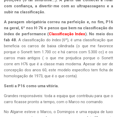
posições (o tal síndrome…). A partir daí comecei a rolar
com confiança, a divertir-me com as ultrapassagens e a
subir na classificação.
A paragem obrigatória correu na perfeição e, no fim, P16
na geral, 6º nos H-76 e penso que bem na classificação do
índex de performance (
Classificação Index
). No meio dos
fab 48.
A classificação do índex (6º), é uma classificação que
beneficia os carros de baixa cilindrada (o que me favorece
porque o Sonett tem 1.700 cc e há carros com 5.300 cc) e os
carros mais antigos ( o que me prejudica porque o Sonett
corre em H76 que é a classe mais moderna. Apesar de ser de
concepção dos anos 60, este modelo especifico tem ficha de
homologação de 1973, que é o que conta).
Senti a P16 como uma vitória.
Grandes responsáveis: toda a equipa que contribuiu para que o
carro ficasse pronto a tempo, com o Marco no comando.
No Algarve esteve o Marco, o Domingos e uma equipa de luxo